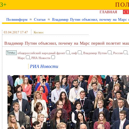
3+
ПО
ГЛАВНАЯ
СТ
Полиинформ
≈
Статьи
≈
Владимир Путин объяснил, почему на Марс 
03.04.2017 17:47
Космос
Владимир Путин объяснил, почему на Марс первой полетит ма
,
,
,
,
общероссийский народный фронт
онф
Владимир Путин
Россия
,
Марс
РИА Новости
РИА Новости