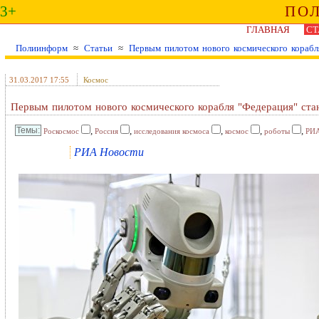
3+
ПО
ГЛАВНАЯ
СТ
Полиинформ
≈
Статьи
≈
Первым пилотом нового космического корабл
31.03.2017 17:55
Космос
Первым пилотом нового космического корабля "Федерация" ста
,
,
,
,
,
Роскосмос
Россия
исследования космоса
космос
роботы
РИА
РИА Новости