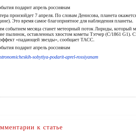
ра произойдет 7 апреля. По словам Денисова, планета окажется
ине). Это время самое благоприятное для наблюдения планеты.
 событием месяца станет метеорный поток Лириды, который мо
ние пылинок, оставленных хвостом кометы Тэтчер (C/1861 G1). 
 эффект «падающей звезды», сообщает ТАСС.
astronomicheskih-sobytiya-podarit-aprel-rossiyanam
мментарии к статье