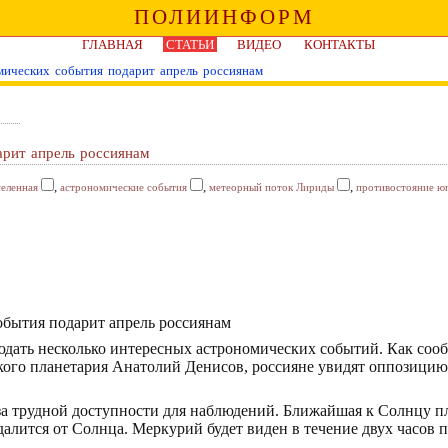
ПОЛИИНФОРМ
ГЛАВНАЯ
СТАТЬИ
ВИДЕО
КОНТАКТЫ
мических события подарит апрель россиянам
арит апрель россиянам
,
,
,
селенная
астрономические события
метеорный поток Лириды
противостояние ю
юдать несколько интересных астрономических событий. Как со
ского планетария Анатолий Денисов, россияне увидят оппозиц
 трудной доступности для наблюдений. Ближайшая к Солнцу пла
алится от Солнца. Меркурий будет виден в течение двух часов по