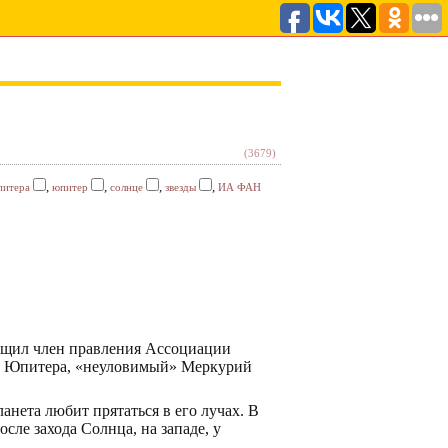
(3679)
,
,
,
,
питера
юпитер
солнце
звезды
ИА ФАН
общил член правления Ассоциации
ию Юпитера, «неуловимый» Меркурий
нета любит прятаться в его лучах. В
сле захода Солнца, на западе, у