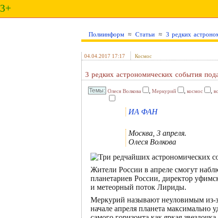
3+
Полиинформ
≈
Статьи
≈
3 редких астроно
04.04.2017 17:17
Космос
3 редких астрономических события под
,
,
,
Олеся Волкова
Меркурий
космос
в
ИА ФАН
Москва, 3 апреля.
Олеся Волкова
Жители России в апреле смогут набл
планетариев России, директор уфим
и метеорный поток Лириды.
Меркурий называют неуловимым из-за
начале апреля планета максимально уд
самого горизонта как яркая звездочка.