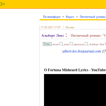
3+
Полиинформ
≈
Видео
≈
Пятничный ремикс:
17.03.2017 17:07
Музыка
:
Альберт Лекс
Пятничный ремикс: "O
,
,
,
песня
клип
фортуна
Альберт Лекс
albert-lex.livejournal.com
17
O Fortuna Misheard Lyrics - YouTube