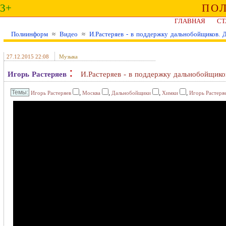
3+
ПО
ГЛАВНАЯ
СТ
Полиинформ
≈
Видео
≈
И.Растеряев - в поддержку дальнобойщиков. Д
27.12.2015 22:08
Музыка
:
Игорь Растеряев
И.Растеряев - в поддержку дальнобойщиков
,
,
,
,
Игорь Растеряев
Москва
Дальнобойщики
Химки
Игорь Растеря