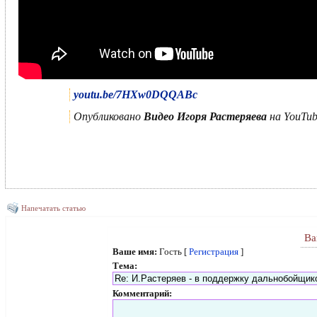
youtu.be/7HXw0DQQABc
Опубликовано
Видео Игоря Растеряева
на YouTub
Напечатать статью
Ва
Ваше имя:
Гость [
Регистрация
]
Тема:
Комментарий: