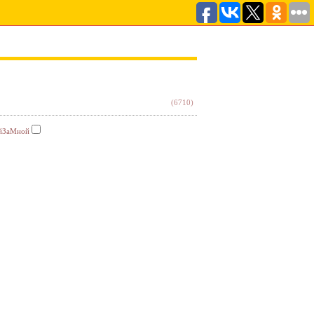
(6710)
йЗаМной