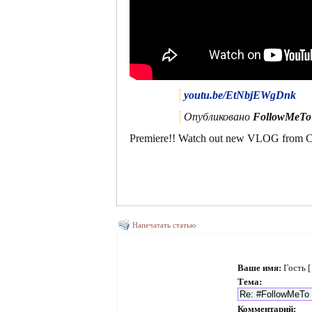
youtu.be/EtNbjEWgDnk
Опубликовано
FollowMeTo
Premiere!! Watch out new VLOG from CAM
Напечатать статью
Ваше имя:
Гость 
Тема:
Комментарий: