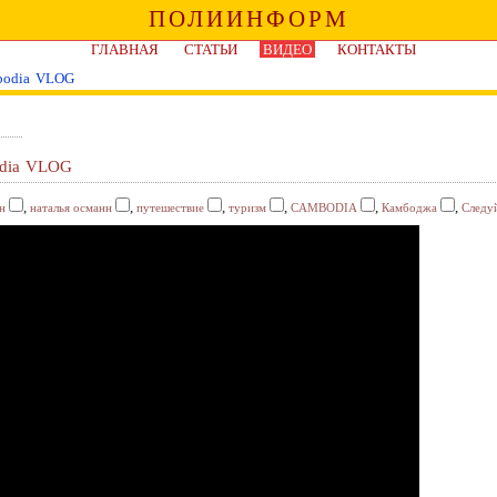
ПОЛИИНФОРМ
ГЛАВНАЯ
СТАТЬИ
ВИДЕО
КОНТАКТЫ
bodia VLOG
odia VLOG
,
,
,
,
,
,
н
наталья османн
путешествие
туризм
CAMBODIA
Камбоджа
Следу