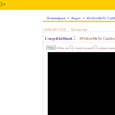
3+
Полиинформ
≈
Видео
≈
#FollowMeTo Cam
18.05.2017 23:35
Путешествия
:
СледуйЗаМной
#FollowMeTo Camb
,
,
follow me
следуй за мной
мурад осман