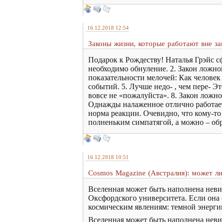
16.12.2018 12:54
Законы жизни, которые работают вне зав
Подарок к Рождеству! Наталья Грэйс с
необходимо обнуление. 2. Закон ложно
показательности мелочей: Как человек
событий. 5. Лучше недо- , чем пере- Э
вовсе не «пожалуйста». 8. Закон ложн
Однажды налаженное отлично работает!
норма реакции. Очевидно, что кому-то
полненьким симпатягой, а можно – обр
16.12.2018 10:51
Cosmos Magazine (Австралия): может л
Вселенная может быть наполнена неви
Оксфордского университета. Если она 
космическим явлениям: темной энергии
Вселенная может быть наполнена невид