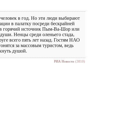
 человек в год. Но эти люди выбирают
ации в палатку посреди бескрайней
е в горячий источник Пым-Ва-Шор или
 души. Ненцы среди оленьего стада,
уге всего пять лет назад. Гостям НАО
онятся за массовым туристом, ведь
хнуть душой.
РИА Новости
(3810)