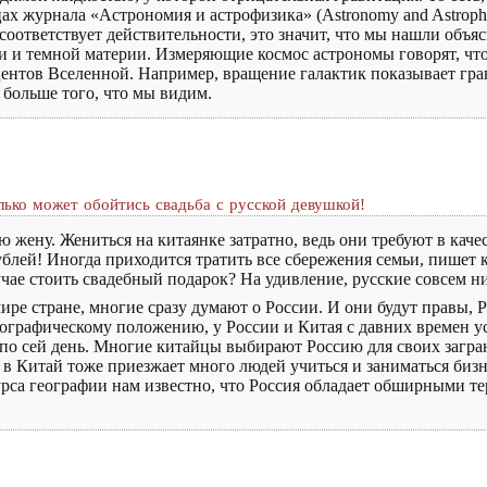
х журнала «Астрономия и астрофизика» (Astronomy and Astrophy
соответствует действительности, это значит, что мы нашли объ
и и темной материи. Измеряющие космос астрономы говорят, что
оцентов Вселенной. Например, вращение галактик показывает гр
з больше того, что мы видим.
олько может обойтись свадьба с русской девушкой!
 жену. Жениться на китаянке затратно, ведь они требуют в каче
блей! Иногда приходится тратить все сбережения семьи, пишет к
учае стоить свадебный подарок? На удивление, русские совсем ни
ире стране, многие сразу думают о России. И они будут правы, 
еографическому положению, у России и Китая с давних времен уст
я по сей день. Многие китайцы выбирают Россию для своих загр
 в Китай тоже приезжает много людей учиться и заниматься биз
урса географии нам известно, что Россия обладает обширными т