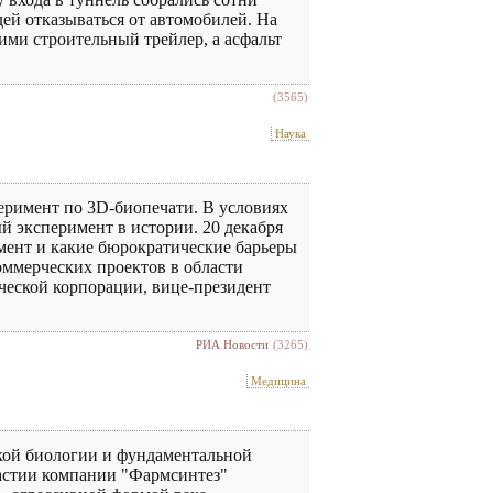
дей отказываться от автомобилей. На
ими строительный трейлер, а асфальт
(3565)
Наука
еримент по 3D-биопечати. В условиях
й эксперимент в истории. 20 декабря
имент и какие бюрократические барьеры
оммерческих проектов в области
ческой корпорации, вице-президент
РИА Новости
(3265)
Медицина
кой биологии и фундаментальной
астии компании "Фармсинтез"