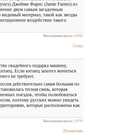
sics) Джейми Фарнс (Jamie Farnes) из
яснение двум самым загадочным
 видимый материал, такой как звезды
авитационное воздействие такого
Иностранная пресса
(3098)
Семья
стве свадебного подарка машину,
итаец. Если китаец захотел жениться
чего не требуют.
Россия действительно самая большая по
ановилась тесная связь, которая
аничных поездок, чтобы полюбоваться
несом, поэтому русских можно увидеть
ерриториями, которые расположены как
Иностранная пресса
(2879)
Путешествия