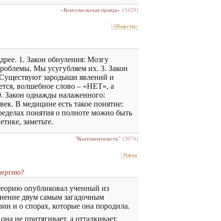
«Комсомольская правда»
(3429)
Общество
рее. 1. Закон обнуления: Мозгу
роблемы. Мы усугубляем их. 3. Закон
й: Существуют зародыши явлений и
ается, волшебное слово – «НЕТ», а
0. Закон однажды налаженного:
век. В медицине есть такое понятие:
пределах понятия о полноте можно быть
тике, заметьте.
"Континенталистъ"
(3674)
Наука
нергию?
теорию опубликовал ученный из
яснение двум самым загадочным
ии и о спорах, которые она породила.
на не притягивает, а отталкивает.