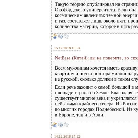
Такую теорию опубликовал на страница
Оксфордского университета. Если она 
космическим явлениям: темной энерги
и газ, составляет лишь около пяти пр
количества материи, которое в пять ра
15.12.2018 10:53
NetEase (Китай): вы не поверите, во ск
Всем мужчинам хочется иметь красивую
квартиру и почти полтора миллиона ру
на русской, сколько должен в таком сл
Если речь заходит о самой большой в м
площади страна на Земле. Благодаря г
существует многие века и укрепляетс
пейзажами крайнего севера. Из России
во многих городах Поднебесной. Из к
в Европе, так и в Азии.
14.12.2018 17:12