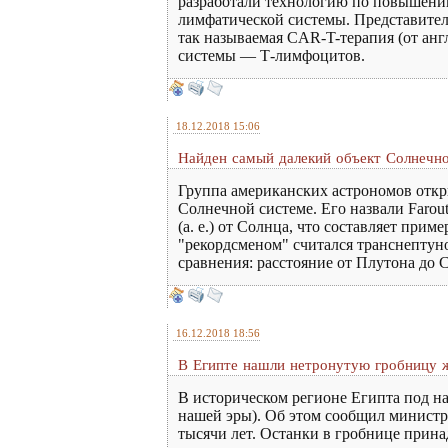
разработали технологию по повышени
лимфатической системы. Представител
так называемая CAR-T-терапия (от англ
системы — Т-лимфоцитов.
18.12.2018 15:06
Найден самый далекий объект Солнечн
Группа американских астрономов откры
Солнечной системе. Его назвали Farout
(а. е.) от Солнца, что составляет при
"рекордсменом" считался транснептуно
сравнения: расстояние от Плутона до С
16.12.2018 18:56
В Египте нашли нетронутую гробницу ж
В историческом регионе Египта под на
нашей эры). Об этом сообщил министр 
тысячи лет. Останки в гробнице прин