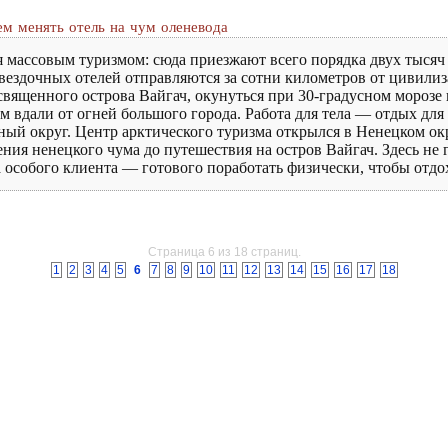
ем менять отель на чум оленевода
 массовым туризмом: сюда приезжают всего порядка двух тысяч
вездочных отелей отправляются за сотни километров от цивилиз
вященного острова Вайгач, окунуться при 30-градусном мороз
 вдали от огней большого города. Работа для тела — отдых для
й округ. Центр арктического туризма открылся в Ненецком окр
ия ненецкого чума до путешествия на остров Вайгач. Здесь не г
 особого клиента — готового поработать физически, чтобы отдо
Страница 6 из 18 страниц.
1
2
3
4
5
6
7
8
9
10
11
12
13
14
15
16
17
18
КОНТАКТЫ
РЕГИСТРАЦИЯ