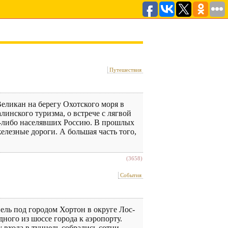
Путешествия
еликан на берегу Охотского моря в
инского туризма, о встрече с лягвой
да-либо населявших Россию. В прошлых
елезные дороги. А большая часть того,
(3658)
События
ль под городом Хортон в округе Лос-
дного из шоссе города к аэропорту.
 входа в туннель собрались сотни