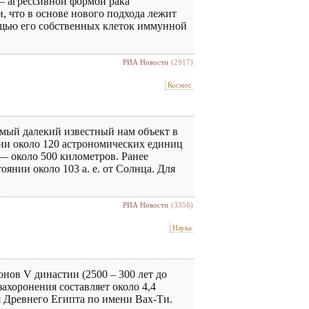
— агрессивной формой рака
 что в основе нового подхода лежит
омощью его собственных клеток иммунной
РИА Новости
(2917)
Космос
амый далекий известный нам объект в
янии около 120 астрономических единиц
 — около 500 километров. Ранее
янии около 103 а. е. от Солнца. Для
РИА Новости
(3356)
Наука
нов V династии (2500 – 300 лет до
ахоронения составляет около 4,4
я Древнего Египта по имени Вах-Ти.