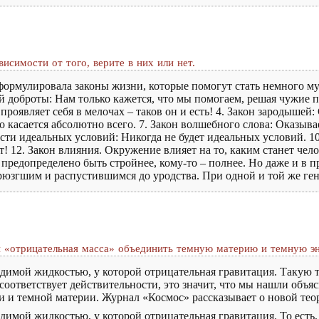
исимости от того, верите в них или нет.
формулировала законы жизни, которые помогут стать немного муд
й доброты: Нам только кажется, что мы помогаем, решая чужие п
 проявляет себя в мелочах – таков он и есть! 4. Закон зародыше
то касается абсолютно всего. 7. Закон волшебного слова: Оказыв
ости идеальных условий: Никогда не будет идеальных условий. 1
 12. Закон влияния. Окружение влияет на то, каким станет чело
 предопределено быть стройнее, кому-то – полнее. Но даже и в 
юзгшим и распустившимся до уродства. При одной и той же гене
и «отрицательная масса» объединить темную материю и темную э
димой жидкостью, у которой отрицательная гравитация. Такую 
соответствует действительности, это значит, что мы нашли объ
 и темной материи. Журнал «Космос» рассказывает о новой теор
имой жидкостью, у которой отрицательная гравитация. То есть, о