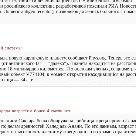
ю эффективности лечения пациентов с В-клеточной лимфомой 
и российского коллектива разработчиков пояснили РИА Новости,
. сhimeric antigen receptor), позволяющая лечить больного с п
ой системы
ла новую карликовую планету, сообщает Phys.org. Теперь это с
 (от английского far — "далеко"). Планета находится на рассто
мерно 18 миллиардов километров. По оценкам ученых, ее диаметр
вый объект V774104, в момент открытия находившийся на рассто
олнца — 34 а. е.
реца возрастом более 4 тысяч лет
званием Саккара была обнаружена гробница жреца времен фарао
по делам древностей Халед аль-Анани. По его данным, возраст з
адлежат высокопоставленному жрецу одного из храмов правител