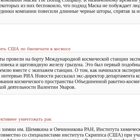
Некоторых из них беспокоило, что подход Маска не побуждает лю
удники компании повесили длинные черные шторы, спрятав за н
дить США по биопечати в космосе
вты провели на борту Международной космической станции эксп
еловека и щитовидную железу грызуна. Это был первый подобны
Землю вместе с экипажем станции. О том, как начинался экспер
в интервью РИА Новости рассказал экс-директор департамента к
вания космического пространства Объединенной ракетно-косми
ой деятельности Валентин Уваров.
ективнее уничтожать рак
й химии им. Шемякина и Овчинникова РАН, Института химичес
совместно со специалистами института Скриппса (США) при уч