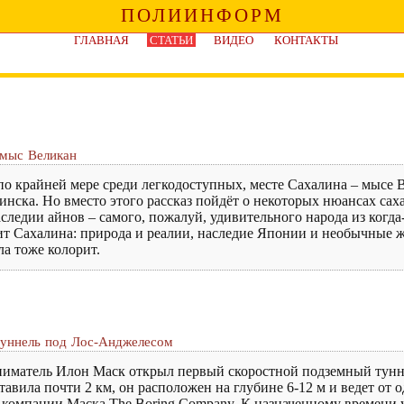
ПОЛИИНФОРМ
ГЛАВНАЯ
СТАТЬИ
ВИДЕО
КОНТАКТЫ
 мыс Великан
по крайней мере среди легкодоступных, месте Сахалина – мысе В
ска. Но вместо этого рассказ пойдёт о некоторых нюансах сахал
аследии айнов – самого, пожалуй, удивительного народа из ког
ит Сахалина: природа и реалии, наследие Японии и необычные ж
ла тоже колорит.
туннель под Лос-Анджелесом
иматель Илон Маск открыл первый скоростной подземный тунне
вила почти 2 км, он расположен на глубине 6-12 м и ведет от о
 компании Маска The Boring Company. К назначенному времени у