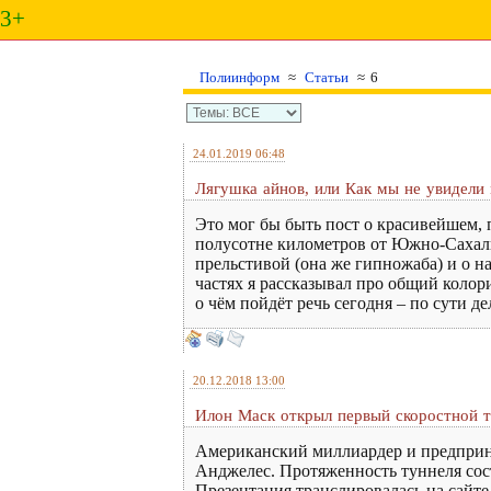
3+
Полиинформ
≈
Статьи
≈ 6
24.01.2019 06:48
Лягушка айнов, или Как мы не увидели
Это мог бы быть пост о красивейшем, 
полусотне километров от Южно-Сахалин
прельстивой (она же гипножаба) и о н
частях я рассказывал про общий колор
о чём пойдёт речь сегодня – по сути де
20.12.2018 13:00
Илон Маск открыл первый скоростной 
Американский миллиардер и предприн
Анджелес. Протяженность туннеля соста
Презентация транслировалась на сайте