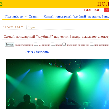
3+
ПО
ГЛАВНАЯ
СТ
Полиинформ
≈
Статьи
≈
Cамый популярный "клубный" наркотик Запад
11.04.2017 16:52
Наука
Cамый популярный "клубный" наркотик Запада вызывает слепот
,
,
,
,
великобритания
медицина
наука
вредные привычки
наркозависи
РИА Новости