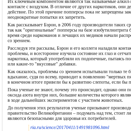
Их ключевым компонентом являются так называемые алкил-н
контакте с воздухом. В отличие от других наркотиков, они д
действие. По этой причине попперсы пока не запрещены зако
неоднократные попытки их запретить.
Как рассказывает Бэрон, в 2006 году производители таких 
так как "оригинальные" попперсы на базе изобутилнитрита 
время среди наркоманов и лечащих их медиков начали расп
со зрением.
Расследуя эти рассказы, Бэрон и его коллеги наладили конт
проблемы, и всесторонне изучила состояние их глаз и сетч
наркотика, который употребляли их подопечные, пытаясь п
или какие-то "вкусовые" добавки.
Как оказалось, проблемы со зрением испытывали только те 
вдыхание, судя по всему, приводит к появлению "мертвых п
в конечном итоге привели бы к развитию слепоты, если бы п
Пока ученые не знают, почему это происходит, однако они п
оксида азота внутри них, большие количества которого явл
в ходе дальнейших экспериментов с участием животных.
До получения этих результатов ученые призывают производи
правительство Великобритании – подумать над тем, стоит ли
являются безопасными для здоровья их потребителей.
ria.ru/science/20170411/1491981096.html