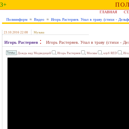
3+
ПО
ГЛАВНАЯ
СТ
Полиинформ
≈
Видео
≈
Игорь Растеряев. Упал в траву (стихи - Дельф
23.10.2016 22:08
Музыка
:
Игорь Растеряев
Игорь Растеряев. Упал в траву (стихи - Д
,
,
,
,
Дождь над Медведицей
Игорь Растеряев
Москва
клуб RED
Иго